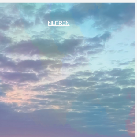
NL
FR
EN