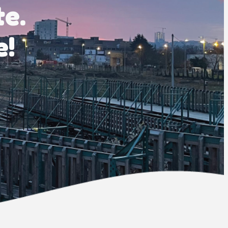
te.
e!