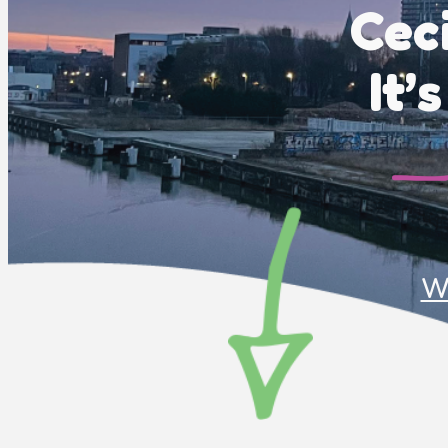
Ceci
It’
Wi