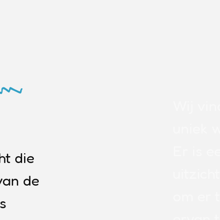
Wij vi
uniek 
Er is e
t die
uitzich
van de
om er t
s
ervan 