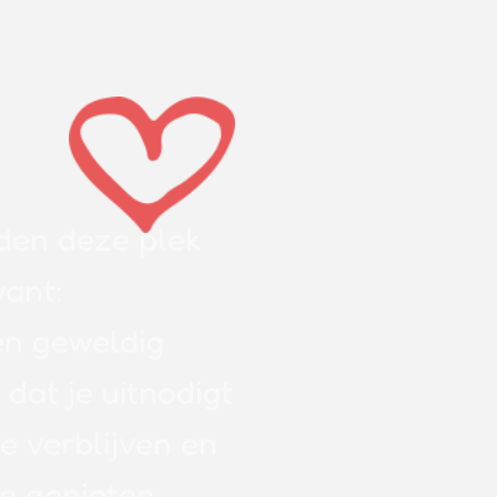
nden deze plek
want:
en geweldig
t dat je uitnodigt
e verblijven en
te genieten