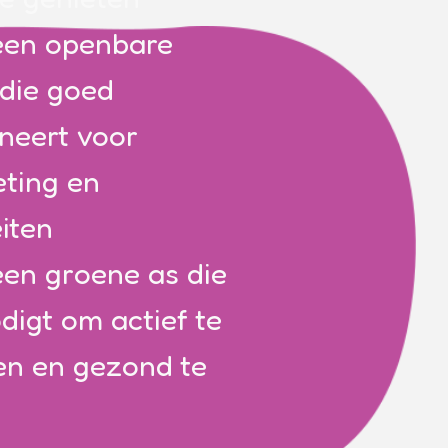
 een openbare
 die goed
oneert voor
ting en
eiten
een groene as die
odigt om actief te
n en gezond te