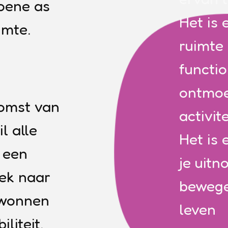
roene as
Het is
imte.
ruimte
functi
ontmoe
komst van
activit
l alle
Het is 
 een
je uitn
ek naar
bewege
ewonnen
leven
liteit.