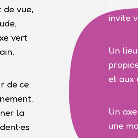
emblém
 de vue,
invite 
ude,
xe vert
Un lieu
ain.
propic
et aux 
ir de ce
inement.
Un axe 
ner la
une mob
ident·es