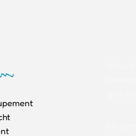
-
Nous t
endroi
qu’il c
oupement
cht
Un pa
ont