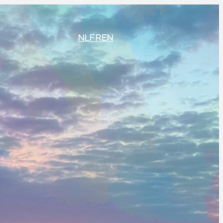
NL
FR
EN