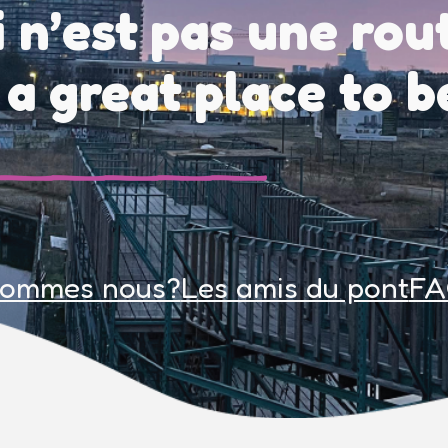
 n’est pas une rou
s a great place to b
sommes nous?
Les amis du pont
F