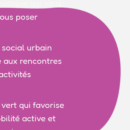
atique qui vous
vous poser
 social urbain
e aux rencontres
activités
vert qui favorise
ilité active et