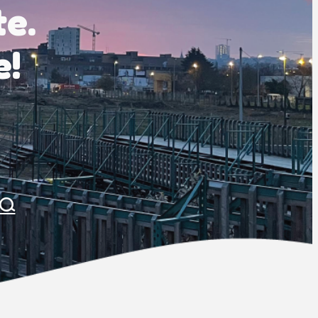
te.
e!
AQ