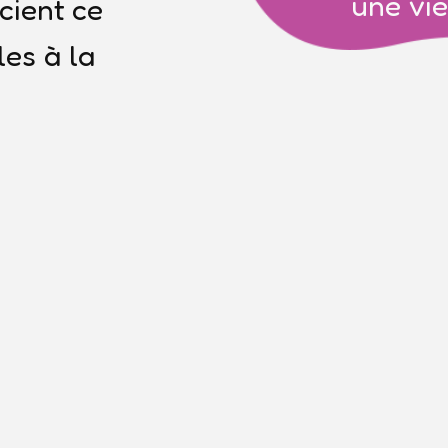
une vie
cient ce
les à la