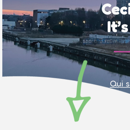
Ceci
It’
Qui 