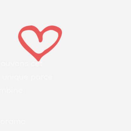
rouvons cet
t unique parce
ombine:
norama